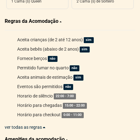
1 Cama (s) Queen
2 Cama (s) de Solteiro
Regras da Acomodação
Aceita crianças (de 2 até 12 anos)
sim
Aceita bebês (abaixo de 2 anos)
sim
Fornece berços
não
Permitido fumar no quarto
não
Aceita animais de estimação
sim
Eventos são permitidos
não
Horario de silêncio
22:00 - 7:00
Horário para chegadas
15:00 - 22:00
Horário para checkout
0:00 - 11:00
ver todas as regras
Amenities da acomodação