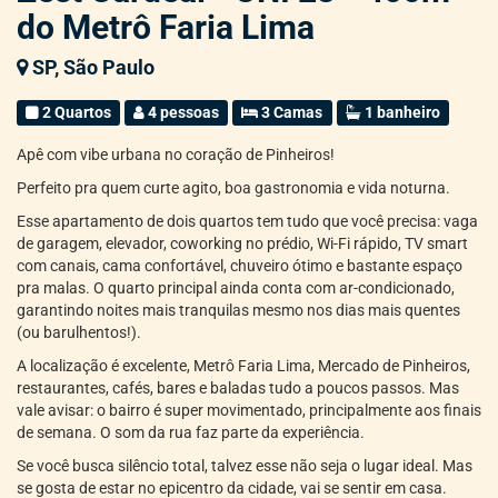
do Metrô Faria Lima
SP, São Paulo
2 Quartos
4 pessoas
3 Camas
1 banheiro
Apê com vibe urbana no coração de Pinheiros!
Perfeito pra quem curte agito, boa gastronomia e vida noturna.
Esse apartamento de dois quartos tem tudo que você precisa: vaga
de garagem, elevador, coworking no prédio, Wi-Fi rápido, TV smart
com canais, cama confortável, chuveiro ótimo e bastante espaço
pra malas. O quarto principal ainda conta com ar-condicionado,
garantindo noites mais tranquilas mesmo nos dias mais quentes
(ou barulhentos!).
A localização é excelente, Metrô Faria Lima, Mercado de Pinheiros,
restaurantes, cafés, bares e baladas tudo a poucos passos. Mas
vale avisar: o bairro é super movimentado, principalmente aos finais
de semana. O som da rua faz parte da experiência.
Se você busca silêncio total, talvez esse não seja o lugar ideal. Mas
se gosta de estar no epicentro da cidade, vai se sentir em casa.